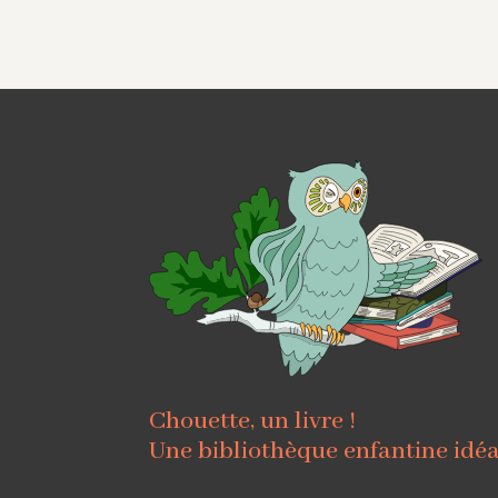
Chouette, un livre !
Une bibliothèque enfantine idé