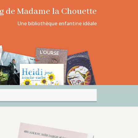
log de Madame la Chouette
Une bibliothèque enfantine idéale