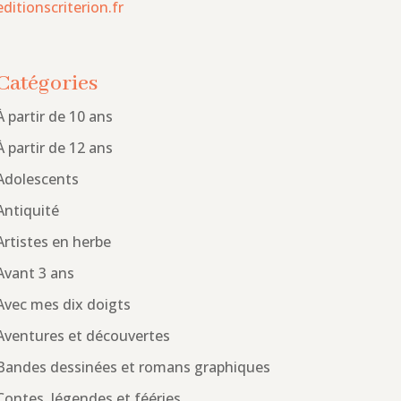
editionscriterion.fr
Catégories
À partir de 10 ans
À partir de 12 ans
Adolescents
Antiquité
Artistes en herbe
Avant 3 ans
Avec mes dix doigts
Aventures et découvertes
Bandes dessinées et romans graphiques
Contes, légendes et fééries