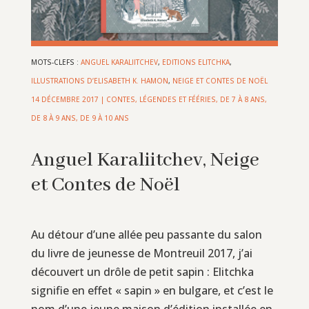
MOTS-CLEFS :
ANGUEL KARALIITCHEV
,
EDITIONS ELITCHKA
,
ILLUSTRATIONS D’ELISABETH K. HAMON
,
NEIGE ET CONTES DE NOËL
14 DÉCEMBRE 2017
|
CONTES, LÉGENDES ET FÉÉRIES
,
DE 7 À 8 ANS
,
DE 8 À 9 ANS
,
DE 9 À 10 ANS
Anguel Karaliitchev, Neige
et Contes de Noël
Au détour d’une allée peu passante du salon
du livre de jeunesse de Montreuil 2017, j’ai
découvert un drôle de petit sapin : Elitchka
signifie en effet « sapin » en bulgare, et c’est le
nom d’une jeune maison d’édition installée en