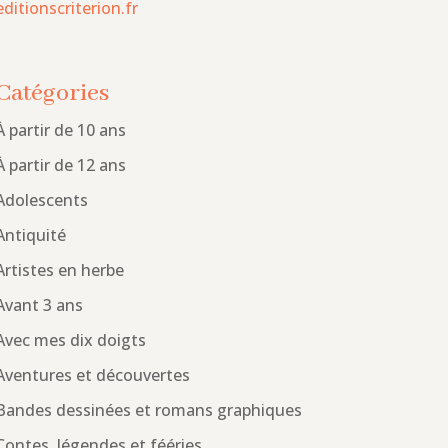
editionscriterion.fr
Catégories
À partir de 10 ans
À partir de 12 ans
Adolescents
Antiquité
Artistes en herbe
Avant 3 ans
Avec mes dix doigts
Aventures et découvertes
Bandes dessinées et romans graphiques
Contes, légendes et fééries