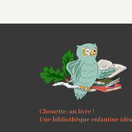
Chouette, un livre !
Une bibliothèque enfantine idé