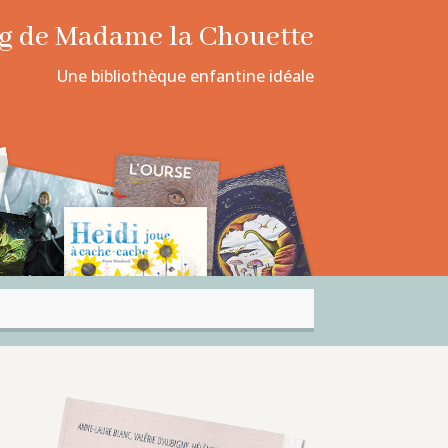
log de Madame la Chouette
Une bibliothèque enfantine idéale