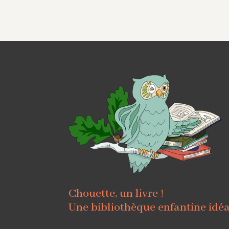
Chouette, un livre !
Une bibliothèque enfantine idé