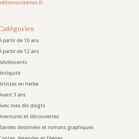
editionscriterion.fr
Catégories
À partir de 10 ans
À partir de 12 ans
Adolescents
Antiquité
Artistes en herbe
Avant 3 ans
Avec mes dix doigts
Aventures et découvertes
Bandes dessinées et romans graphiques
Contes, légendes et fééries