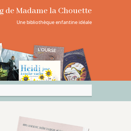
log de Madame la Chouette
Une bibliothèque enfantine idéale