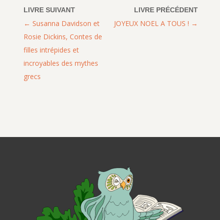
Susanna Davidson et
JOYEUX NOEL A TOUS !
Rosie Dickins, Contes de
filles intrépides et
incroyables des mythes
grecs