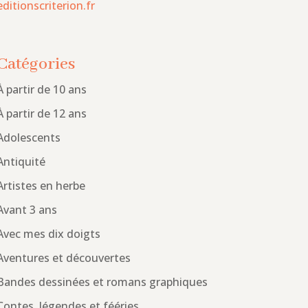
editionscriterion.fr
Catégories
À partir de 10 ans
À partir de 12 ans
Adolescents
Antiquité
Artistes en herbe
Avant 3 ans
Avec mes dix doigts
Aventures et découvertes
Bandes dessinées et romans graphiques
Contes, légendes et fééries