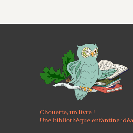
Chouette, un livre !
Une bibliothèque enfantine idé