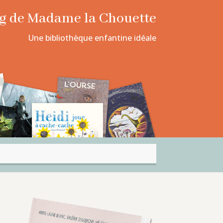
log de Madame la Chouette
Une bibliothèque enfantine idéale