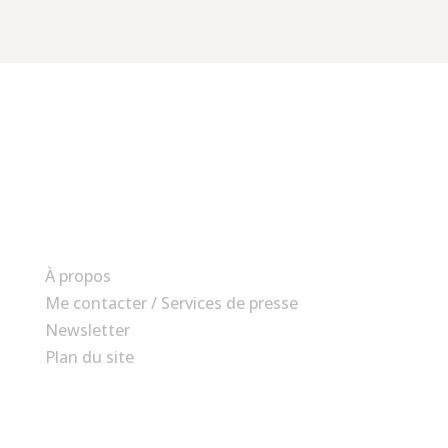
Chouette, un livre !
Une bibliothèque enfantine idéale
À propos
Me contacter / Services de presse
Newsletter
Plan du site