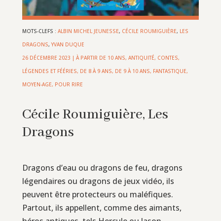
MOTS-CLEFS :
ALBIN MICHEL JEUNESSE
,
CÉCILE ROUMIGUIÈRE
,
LES
DRAGONS
,
YVAN DUQUE
26 DÉCEMBRE 2023
|
À PARTIR DE 10 ANS
,
ANTIQUITÉ
,
CONTES,
LÉGENDES ET FÉÉRIES
,
DE 8 À 9 ANS
,
DE 9 À 10 ANS
,
FANTASTIQUE
,
MOYEN-AGE
,
POUR RIRE
Cécile Roumiguière, Les
Dragons
Dragons d’eau ou dragons de feu, dragons
légendaires ou dragons de jeux vidéo, ils
peuvent être protecteurs ou maléfiques.
Partout, ils appellent, comme des aimants,
héros antiques, tels Hercule ou Jason -,