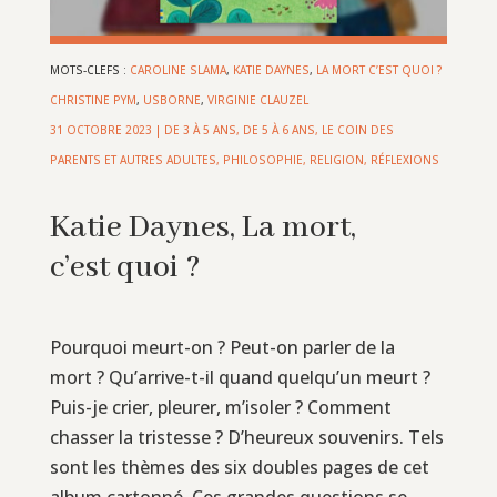
MOTS-CLEFS :
CAROLINE SLAMA
,
KATIE DAYNES
,
LA MORT C’EST QUOI ?
CHRISTINE PYM
,
USBORNE
,
VIRGINIE CLAUZEL
31 OCTOBRE 2023
|
DE 3 À 5 ANS
,
DE 5 À 6 ANS
,
LE COIN DES
PARENTS ET AUTRES ADULTES
,
PHILOSOPHIE, RELIGION, RÉFLEXIONS
Katie Daynes, La mort,
c’est quoi ?
Pourquoi meurt-on ? Peut-on parler de la
mort ? Qu’arrive-t-il quand quelqu’un meurt ?
Puis-je crier, pleurer, m’isoler ? Comment
chasser la tristesse ? D’heureux souvenirs. Tels
sont les thèmes des six doubles pages de cet
album cartonné. Ces grandes questions se