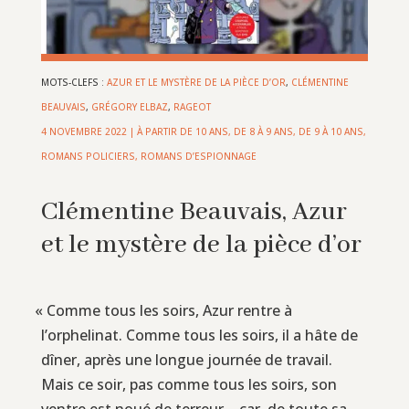
MOTS-CLEFS :
AZUR ET LE MYSTÈRE DE LA PIÈCE D’OR
,
CLÉMENTINE
BEAUVAIS
,
GRÉGORY ELBAZ
,
RAGEOT
4 NOVEMBRE 2022
|
À PARTIR DE 10 ANS
,
DE 8 À 9 ANS
,
DE 9 À 10 ANS
,
ROMANS POLICIERS, ROMANS D’ESPIONNAGE
Clémentine Beauvais, Azur
et le mystère de la pièce d’or
«
Comme tous les soirs, Azur rentre à
l’orphelinat. Comme tous les soirs, il a hâte de
dîner, après une longue journée de travail.
Mais ce soir, pas comme tous les soirs, son
ventre est noué de terreur… car, de toute sa