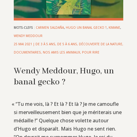
MOTS-CLEFS :
CARMEN SALDAÑA
,
HUGO UN BANAL GECKO ?
,
KIMANE
,
WENDY MEDDOUR
25 MAI 2021
|
DE 3 À 5 ANS
,
DE 5 À 6 ANS
,
DÉCOUVERTE DE LA NATURE
,
DOCUMENTAIRES
,
NOS AMIS LES ANIMAUX
,
POUR RIRE
Wendy Meddour, Hugo, un
banal gecko ?
«
“Tu me vois, là ? Et là ? Et là ? Je me camoufle
si merveilleusement bien que je mériterais une
médaille !” Quelque chose volette autour
d’Hugo et disparaît. Mais Hugo ne sent rien.
“On devrait me surnommer Hugo, le roi du