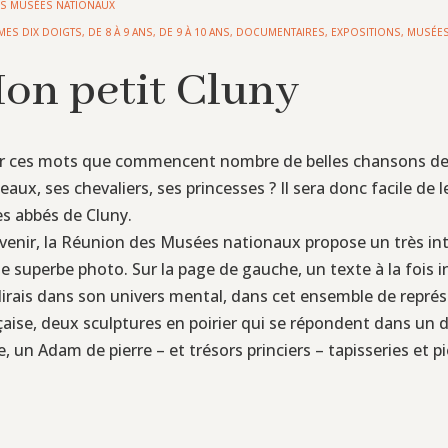
S MUSÉES NATIONAUX
MES DIX DOIGTS
,
DE 8 À 9 ANS
,
DE 9 À 10 ANS
,
DOCUMENTAIRES
,
EXPOSITIONS, MUSÉES
Mon petit Cluny
 par ces mots que commencent nombre de belles chansons de 
x, ses chevaliers, ses princesses ? Il sera donc facile de l
es abbés de Cluny.
venir, la Réunion des Musées nationaux propose un très intel
 superbe photo. Sur la page de gauche, un texte à la fois in
irais dans son univers mental, dans cet ensemble de représ
çaise, deux sculptures en poirier qui se répondent dans un d
e, un Adam de pierre – et trésors princiers – tapisseries et pi