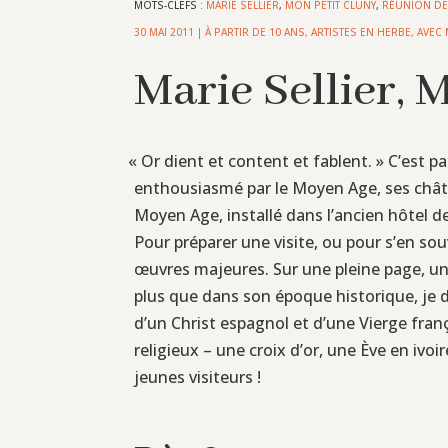
MOTS-CLEFS :
MARIE SELLIER
,
MON PETIT CLUNY
,
RÉUNION DE
30 MAI 2011
|
À PARTIR DE 10 ANS
,
ARTISTES EN HERBE
,
AVEC 
Marie Sellier, 
«
Or dient et content et fablent. » C’est
enthousiasmé par le Moyen Age, ses château
Moyen Age, installé dans l’ancien hôtel d
Pour préparer une visite, ou pour s’en sou
œuvres majeures. Sur une pleine page, une
plus que dans son époque historique, je d
d’un Christ espagnol et d’une Vierge fran
religieux – une croix d’or, une Ève en ivoir
jeunes visiteurs !