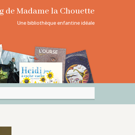
log de Madame la Chouette
Une bibliothèque enfantine idéale