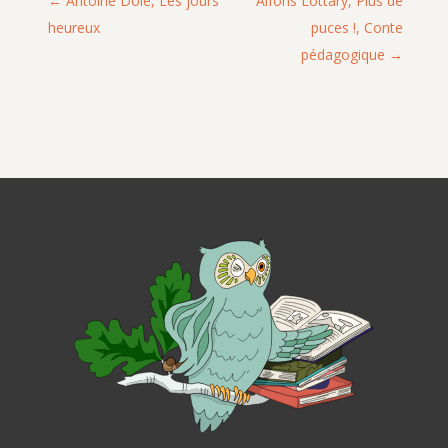
Antoine Dole, Les jours
Alfons Lottary, Plus de
heureux
puces !, Conte
pédagogique