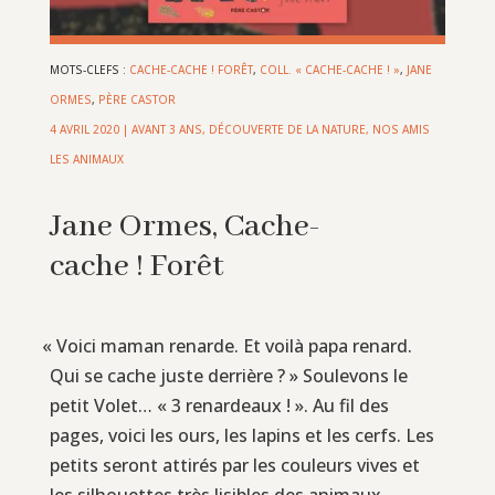
MOTS-CLEFS :
CACHE-CACHE ! FORÊT
,
COLL. « CACHE-CACHE ! »
,
JANE
ORMES
,
PÈRE CASTOR
4 AVRIL 2020
|
AVANT 3 ANS
,
DÉCOUVERTE DE LA NATURE
,
NOS AMIS
LES ANIMAUX
Jane Ormes, Cache-
cache ! Forêt
«
Voici maman renarde. Et voilà papa renard.
Qui se cache juste derrière ? » Soulevons le
petit Volet… « 3 renardeaux ! ». Au fil des
pages, voici les ours, les lapins et les cerfs. Les
petits seront attirés par les couleurs vives et
les silhouettes très lisibles des animaux