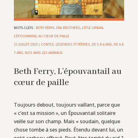
MOTS-CLEFS :
BETH FERRY
,
FAN BROTHERS
,
LITTLE URBAN
,
L’ÉPOUVANTAIL AU CŒUR DE PAILLE
23 JUILLET 2020
|
CONTES, LÉGENDES ET FÉÉRIES
,
DE 5 À 6 ANS
,
DE 6 À
7 ANS
,
NOS AMIS LES ANIMAUX
Beth Ferry, L’épouvantail au
cœur de paille
Toujours debout, toujours vaillant, parce que
« c’est sa mission », un Épouvantail solitaire
veille sur son champ. Mais « soudain, quelque
chose tombe à ses pieds. Étendu devant lui, un
petit corbeau effrayé. Peut-être tombé du nid ?