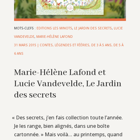
MOTS-CLEFS :
EDITIONS LES MINOTS
,
LE JARDIN DES SECRETS
,
LUCIE
VANDEVELDE
,
MARIE-HÉLÈNE LAFOND
31 MARS 2015
|
CONTES, LÉGENDES ET FÉÉRIES
,
DE 3 À 5 ANS
,
DE 5 À
6 ANS
Marie-Hélène Lafond et
Lucie Vandevelde, Le Jardin
des secrets
«
Des secrets, j’en fais collection toute l’année.
Je les range, bien alignés, dans une boîte
cartonnée. » Mais voilà… au printemps, quand