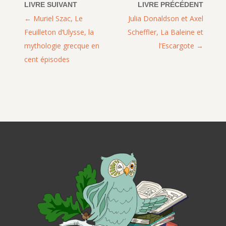
Muriel Szac, Le
Julia Donaldson et Axel
Feuilleton d’Ulysse, la
Scheffler, La Baleine et
mythologie grecque en
l’Escargote
cent épisodes