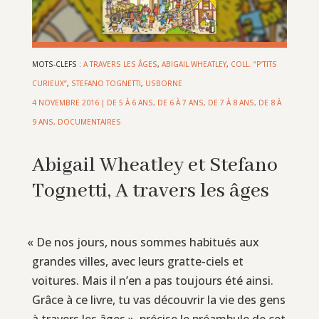
MOTS-CLEFS :
A TRAVERS LES ÂGES
,
ABIGAIL WHEATLEY
,
COLL. “P’TITS
CURIEUX”
,
STEFANO TOGNETTI
,
USBORNE
4 NOVEMBRE 2016
|
DE 5 À 6 ANS
,
DE 6 À 7 ANS
,
DE 7 À 8 ANS
,
DE 8 À
9 ANS
,
DOCUMENTAIRES
Abigail Wheatley et Stefano
Tognetti, A travers les âges
«
De nos jours, nous sommes habitués aux
grandes villes, avec leurs gratte-ciels et
voitures. Mais il n’en a pas toujours été ainsi.
Grâce à ce livre, tu vas découvrir la vie des gens
à travers les âges », précise le préambule de cet