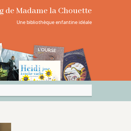
log de Madame la Chouette
Une bibliothèque enfantine idéale