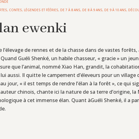
ONDE
RTES
,
CONTES, LÉGENDES ET FÉÉRIES
,
DE 7 À 8 ANS
,
DE 8 À 9 ANS
,
DE 9 À 10 ANS
,
DÉCOU
Elan ewenki
e l’élevage de rennes et de la chasse dans de vastes forêt
Quand Guéli Shenké, un habile chasseur, « gracie » un jeune 
mesure que l’animal, nommé Xiao Han, grandit, la cohabitation 
 lui aussi. Il quitte le campement d’éleveurs pour un village 
 jour, « il est temps de rendre l’élan à la forêt », ce qui s
eur chinois, chante ici la nature de sa terre d’origine, la M
ologique à cet immense élan. Quant àGuéli Shenké, il a pa
de.