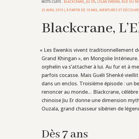
MOTS-CLEFS :
BLACKCRANE
,
JIU ER
,
L’ELAN EWENKI
,
RUE DU M
25 AVRIL 2019
|
À PARTIR DE 10 ANS
,
AVENTURES ET DÉCOUVE
Blackcrane, L’
«
Les Ewenkis vivent traditionnellement d
Grand Khingan », en Mongolie Intérieure. 
orphelin va s’attacher à lui. Au fur et à 
parfois cocasse. Mais Guéli Shenké vieillit
dans un enclos. Troisième épisode : un beau
renoncer au monde… Blackcrane, célèbre aut
chinoise Jiu Er donne une dimension myth
Ouzala, grand chasseur sibérien de légen
Dès 7 ans