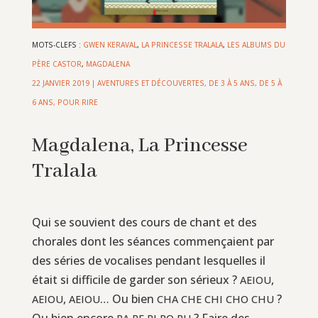
MOTS-CLEFS :
GWEN KERAVAL
,
LA PRINCESSE TRALALA
,
LES ALBUMS DU
PÈRE CASTOR
,
MAGDALENA
22 JANVIER 2019
|
AVENTURES ET DÉCOUVERTES
,
DE 3 À 5 ANS
,
DE 5 À
6 ANS
,
POUR RIRE
Magdalena, La Princesse
Tralala
Qui se souvient des cours de chant et des
chorales dont les séances commençaient par
des séries de vocalises pendant lesquelles il
était si difficile de garder son sérieux ?
,
AEIOU
,
… Ou bien
?
AEIOU
AEIOU
CHA
CHE
CHI
CHO
CHU
Ou bien encore
? Faire des