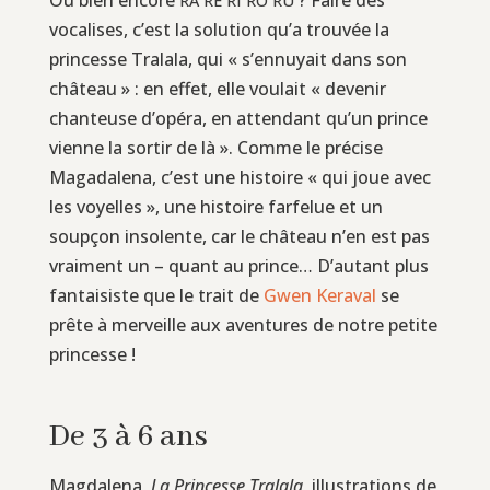
RA
RE
RI
RO
RU
vocalises, c’est la solution qu’a trouvée la
princesse Tralala, qui « s’ennuyait dans son
château » : en effet, elle voulait « devenir
chanteuse d’opéra, en attendant qu’un prince
vienne la sortir de là ». Comme le précise
Magadalena, c’est une histoire « qui joue avec
les voyelles », une histoire farfelue et un
soupçon insolente, car le château n’en est pas
vraiment un – quant au prince… D’autant plus
fantaisiste que le trait de
Gwen Keraval
se
prête à merveille aux aventures de notre petite
princesse !
De 3 à 6 ans
Magdalena,
La Princesse Tralala
, illustrations de