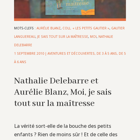
MOTS-CLEFS :
AURÉLIE BLANZ
,
COLL. « LES PETITS GAUTIER »
,
GAUTIER
LANGUEREAU
,
JE SAIS TOUT SUR LA MAÎTRESSE
,
MOI
,
NATHALIE
DELEBARRE
1 SEPTEMBRE 2010
|
AVENTURES ET DÉCOUVERTES
,
DE 3 À 5 ANS
,
DE 5
À 6 ANS
Nathalie Delebarre et
Aurélie Blanz, Moi, je sais
tout sur la maîtresse
La vérité sort-elle de la bouche des petits
enfants ? Rien de moins sûr ! Et de celle des