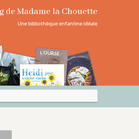
log de Madame la Chouette
Une bibliothèque enfantine idéale