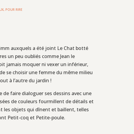
AUX
,
POUR RIRE
Grimm auxquels a été joint Le Chat botté
res un peu oubliés comme Jean le
oit jamais moquer ni vexer un inférieur,
r, de se choisir une femme du même milieu
ut à l’autre du jardin !
ée de faire dialoguer ses dessins avec une
ssées de couleurs fourmillent de détails et
s objets qui dînent et baillent, telles
sont Petit-coq et Petite-poule.