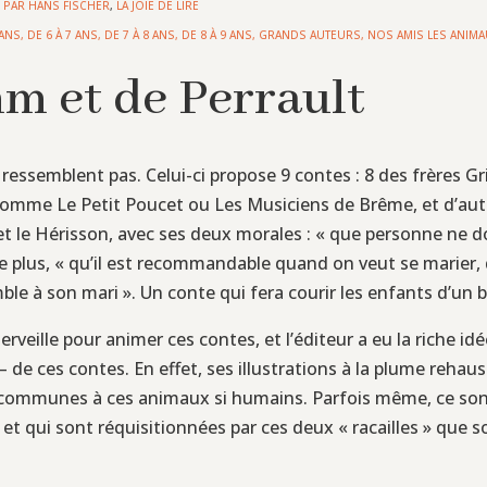
S PAR HANS FISCHER
,
LA JOIE DE LIRE
 ANS
,
DE 6 À 7 ANS
,
DE 7 À 8 ANS
,
DE 8 À 9 ANS
,
GRANDS AUTEURS
,
NOS AMIS LES ANIM
m et de Perrault
e ressemblent pas. Celui-ci propose 9 contes : 8 des frères 
 comme Le Petit Poucet ou Les Musiciens de Brême, et d’aut
et le Hérisson, avec ses deux morales : « que personne ne d
, de plus, « qu’il est recommandable quand on veut se marie
mble à son mari ». Un conte qui fera courir les enfants d’un bo
erveille pour animer ces contes, et l’éditeur a eu la riche id
 de ces contes. En effet, ses illustrations à la plume rehau
communes à ces animaux si humains. Parfois même, ce sont le
d », et qui sont réquisitionnées par ces deux « racailles » que 