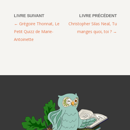
Grégoire Thonnat, Le
Christopher Silas Neal, Tu
Petit Quizz de Marie-
manges quoi, toi ?
Antoinette