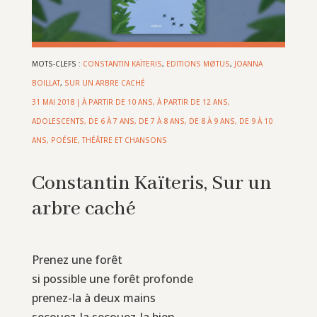
MOTS-CLEFS :
CONSTANTIN KAÏTERIS
,
EDITIONS MØTUS
,
JOANNA
BOILLAT
,
SUR UN ARBRE CACHÉ
31 MAI 2018
|
À PARTIR DE 10 ANS
,
À PARTIR DE 12 ANS
,
ADOLESCENTS
,
DE 6 À 7 ANS
,
DE 7 À 8 ANS
,
DE 8 À 9 ANS
,
DE 9 À 10
ANS
,
POÉSIE, THÉÂTRE ET CHANSONS
Constantin Kaïteris, Sur un
arbre caché
Prenez une forêt
si possible une forêt profonde
prenez-la à deux mains
secouez-la secouez-la bien