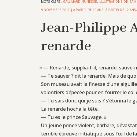
MOTS-CLEFS :
GALLIMARD JEUNESSE
,
ILLUSTRATIONS DE JEAN
9 NOVEMBRE 2017
|
À PARTIR DE 10 ANS
,
À PARTIR DE 12 ANS
Jean-Philippe A
renarde
«
— Renarde, supplia-t-il, renarde, sauve-m
— Te sauver ? dit la renarde. Mais de quoi 
Son museau avait la finesse d’une aiguille
volontiers dépecée pour en fourrer le co
— Tu sais donc qui je suis ? s’étonna le g
La renarde hocha la tête.
— Tu es le prince Sauvage. »
Un jeune prince violent, barbare, dévastat
terrible épreuve initiatique sous l’œil de 