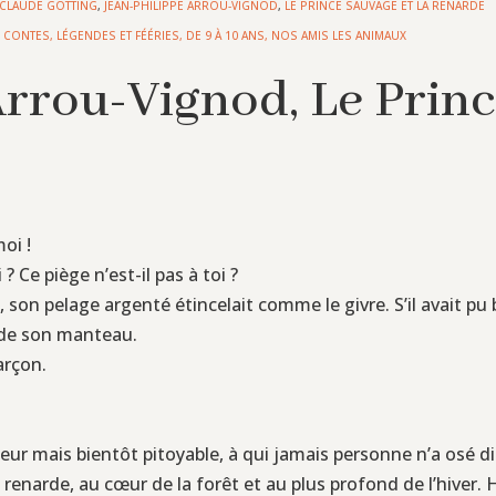
-CLAUDE GÖTTING
,
JEAN-PHILIPPE ARROU-VIGNOD
,
LE PRINCE SAUVAGE ET LA RENARDE
,
CONTES, LÉGENDES ET FÉÉRIES
,
DE 9 À 10 ANS
,
NOS AMIS LES ANIMAUX
rrou-Vignod, Le Princ
oi !
? Ce piège n’est-il pas à toi ?
, son pelage argenté étincelait comme le givre. S’il avait pu 
l de son manteau.
arçon.
eur mais bientôt pitoyable, à qui jamais personne n’a osé di
la renarde, au cœur de la forêt et au plus profond de l’hiver