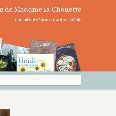
log de Madame la Chouette
Une bibliothèque enfantine idéale