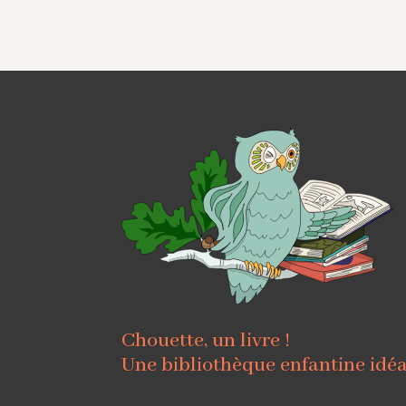
Chouette, un livre !
Une bibliothèque enfantine idé