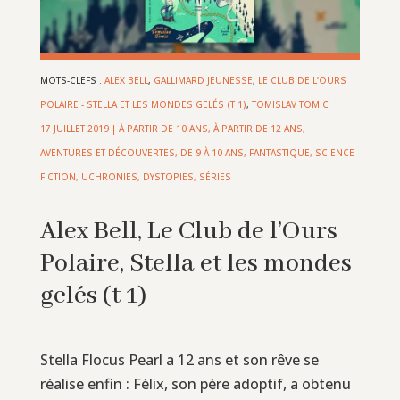
MOTS-CLEFS :
ALEX BELL
,
GALLIMARD JEUNESSE
,
LE CLUB DE L’OURS
POLAIRE - STELLA ET LES MONDES GELÉS (T 1)
,
TOMISLAV TOMIC
17 JUILLET 2019
|
À PARTIR DE 10 ANS
,
À PARTIR DE 12 ANS
,
AVENTURES ET DÉCOUVERTES
,
DE 9 À 10 ANS
,
FANTASTIQUE
,
SCIENCE-
FICTION, UCHRONIES, DYSTOPIES
,
SÉRIES
Alex Bell, Le Club de l’Ours
Polaire, Stella et les mondes
gelés (t 1)
Stella Flocus Pearl a 12 ans et son rêve se
réalise enfin : Félix, son père adoptif, a obtenu