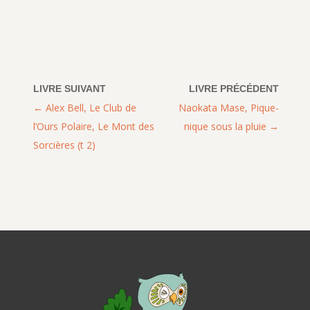
Alex Bell, Le Club de
Naokata Mase, Pique-
l’Ours Polaire, Le Mont des
nique sous la pluie
Sorcières (t 2)