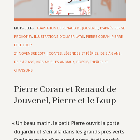
MOTS-CLEFS :
ADAPTATION DE RENAUD DE JOUVENEL
,
D’APRÈS SERGE
PROKOFIEV
,
ILLUSTRATIONS D’OLIVIER LATYK
,
PIERRE CORAN
,
PIERRE
ET LE LOUP
21 NOVEMBRE 2017
|
CONTES, LÉGENDES ET FÉÉRIES
,
DE 5 À 6 ANS
,
DE 6 À 7 ANS
,
NOS AMIS LES ANIMAUX
,
POÉSIE, THÉÂTRE ET
CHANSONS
Pierre Coran et Renaud de
Jouvenel, Pierre et le Loup
«
Un beau matin, le petit Pierre ouvrit la porte
du jardin et s’en alla dans les grands prés verts.
Sur la branche d’un grand arbre, était perché