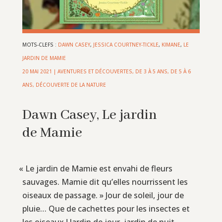
MOTS-CLEFS :
DAWN CASEY
,
JESSICA COURTNEY-TICKLE
,
KIMANE
,
LE
JARDIN DE MAMIE
20 MAI 2021
|
AVENTURES ET DÉCOUVERTES
,
DE 3 À 5 ANS
,
DE 5 À 6
ANS
,
DÉCOUVERTE DE LA NATURE
Dawn Casey, Le jardin
de Mamie
«
Le jardin de Mamie est envahi de fleurs
sauvages. Mamie dit qu’elles nourrissent les
oiseaux de passage. » Jour de soleil, jour de
pluie… Que de cachettes pour les insectes et
les oiseaux ! Jardin de jour, jardin de nuit,