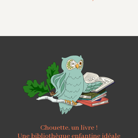
Chouette, un livre !
Une bibliothèque enfantine idéale