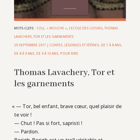
MOTS-CLEFS :
COLL. « MOUCHE »
,
L’ECOLE DES LOISIRS
,
THOMAS
LAVACHERY
,
TOR ET LES GARNEMENTS
29 SEPTEMBRE 2017
|
CONTES, LÉGENDES ET FÉÉRIES
,
DE 7 À 8 ANS
,
DE 8 À 9 ANS
,
DE 9 À 10 ANS
,
POUR RIRE
Thomas Lavachery, Tor et
les garnements
«
— Tor, bel enfant, brave cœur, quel plaisir de
te voir !
— Chut ! Pas si fort, sapristi !
— Pardon.
Borigh-Borigh est un troll véritable et