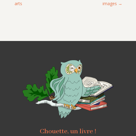
arts
images
Chouette, un livre !