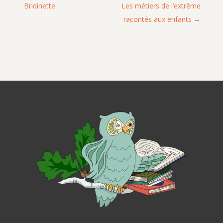
Bridinette
Les métiers de l’extrême
racontés aux enfants