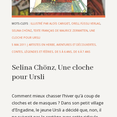
MOTS-CLEFS :
ILLUSTRÉ PAR ALOÏS CARIGIET
,
ORELL FÜSSLI VERLAG
,
SELINA CHÖNZ
,
TEXTE FRANÇAIS DE MAURICE ZERMATTEN
,
UNE
CLOCHE POUR URSLI
5 MAI 2011
|
ARTISTES EN HERBE
,
AVENTURES ET DÉCOUVERTES
,
CONTES, LÉGENDES ET FÉÉRIES
,
DE 5 À 6 ANS
,
DE 6 À 7 ANS
Selina Chönz, Une cloche
pour Ursli
Comment mieux chasser l’hiver qu’à coup de
cloches et de masques ? Dans son petit village
d’Engadine, le jeune Ursli a décidé que, non, il
ne suivrait pas le cortège avec cette ridicule