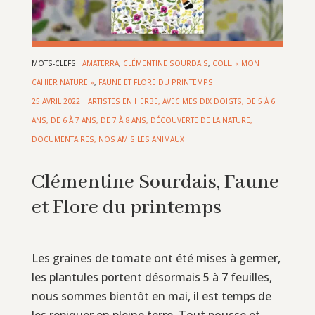
MOTS-CLEFS :
AMATERRA
,
CLÉMENTINE SOURDAIS
,
COLL. « MON
CAHIER NATURE »
,
FAUNE ET FLORE DU PRINTEMPS
25 AVRIL 2022
|
ARTISTES EN HERBE
,
AVEC MES DIX DOIGTS
,
DE 5 À 6
ANS
,
DE 6 À 7 ANS
,
DE 7 À 8 ANS
,
DÉCOUVERTE DE LA NATURE
,
DOCUMENTAIRES
,
NOS AMIS LES ANIMAUX
Clémentine Sourdais, Faune
et Flore du printemps
Les graines de tomate ont été mises à germer,
les plantules portent désormais 5 à 7 feuilles,
nous sommes bientôt en mai, il est temps de
les repiquer en pleine terre. Tout pousse et