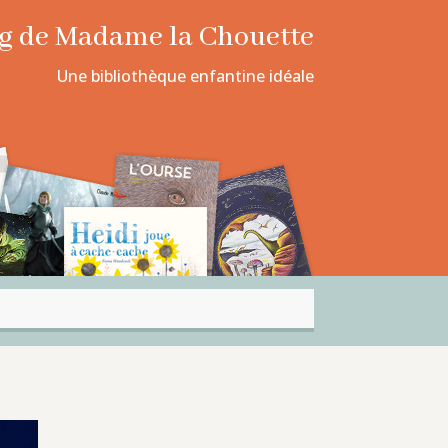
log de Madame la Chouette
Une bibliothèque enfantine idéale