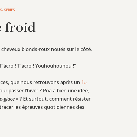
ES
,
SÉRIES
e froid
 cheveux blonds-roux noués sur le côté.
“T’àcro ! T’àcro ! Youhouhouhou !”
ources, que nous retrouvons après un
1
er
ur passer l’hiver ? Poa a bien une idée,
e-glace
» ? Et surtout, comment résister
etracer les épreuves quotidiennes des