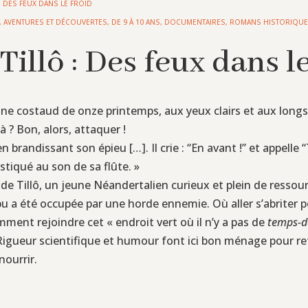
 : DES FEUX DANS LE FROID
,
AVENTURES ET DÉCOUVERTES
,
DE 9 À 10 ANS
,
DOCUMENTAIRES
,
ROMANS HISTORIQU
Tillô : Des feux dans l
ne costaud de onze printemps, aux yeux clairs et aux longs
à ? Bon, alors, attaquer !
 brandissant son épieu […]. Il crie : “En avant !” et appelle 
stiqué au son de sa flûte. »
bu de Tillô, un jeune Néandertalien curieux et plein de ress
bu a été occupée par une horde ennemie. Où aller s’abriter po
mment rejoindre cet « endroit vert où il n’y a pas de
temps-d
 Rigueur scientifique et humour font ici bon ménage pour r
nourrir.