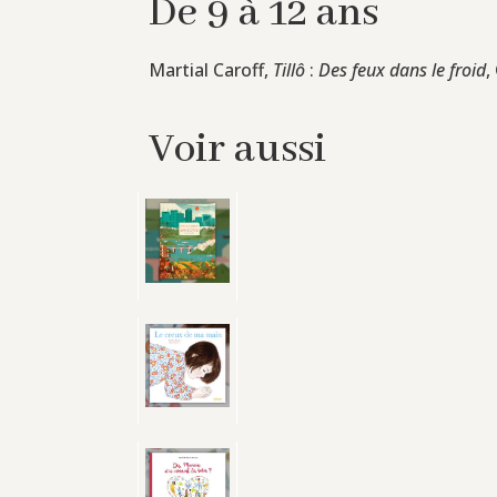
De 9 à 12 ans
Martial Caroff,
Tillô
:
Des feux dans le froid
,
Voir aussi