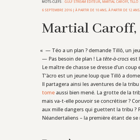
MOTS-CLEFS :
GULF STREAM EDITEUR
,
MARTIAL CAROFF
,
TILLÔ
6 SEPTEMBRE 2016
|
À PARTIR DE 10 ANS
,
À PARTIR DE 12 ANS
Martial Caroff, 
«
— Téo a un plan ? demande Tillô, un jeu
— Pas besoin de plan ! La
tête-à-crocs
est l
Le maître de chasse se dresse d’un coup en
T’àcro est un jeune loup que Tillô a dome
Il partagera ainsi les aventures de la tri
tome
aussi bien mené. La grotte de la tri
mais va-t-elle pouvoir se concrétiser ? Co
aux mille dangers qui guettent la tribu ?
Néandertaliens – la première étant de se 