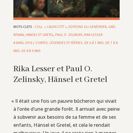
MOTS-CLEFS :
COLL. « CALDECOTT »
,
EDITIONS DU GENÉVRIER
,
GAËL
RENAN
,
HÄNSEL ET GRETEL
,
PAUL O. ZELINSKY
,
RIKA LESSER
8 AVRIL 2016
|
CONTES, LÉGENDES ET FÉÉRIES
,
DE 6 À 7 ANS
,
DE 7 À 8
ANS
,
DE 8 À 9 ANS
Rika Lesser et Paul O.
Zelinsky, Hänsel et Gretel
«
Il était une fois un pauvre bûcheron qui vivait
à l’orée d’une grande forêt. Il arrivait avec peine
à subvenir aux besoins de sa femme et de ses
enfants, Hänsel et Gretel, et cela le rendait
malheureux. Un jour, il ne resta rien à manger