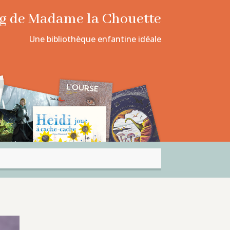
log de Madame la Chouette
Une bibliothèque enfantine idéale