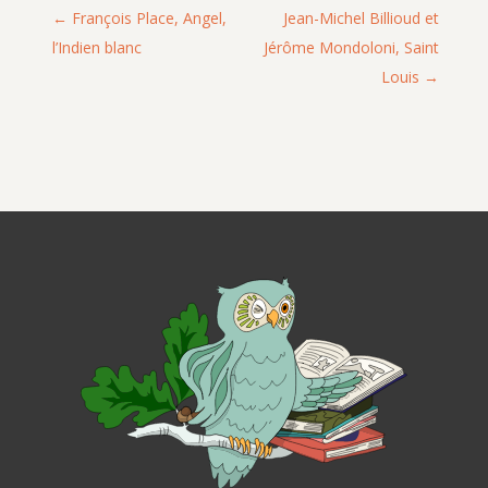
François Place, Angel,
Jean-Michel Billioud et
l’Indien blanc
Jérôme Mondoloni, Saint
Louis