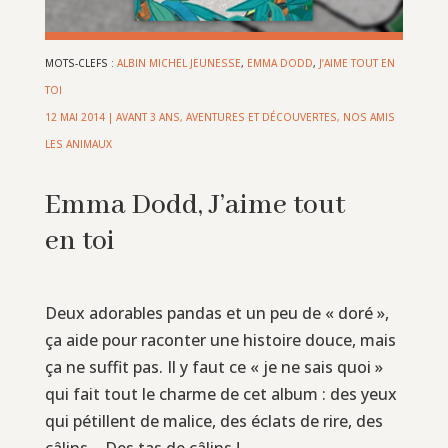
MOTS-CLEFS :
ALBIN MICHEL JEUNESSE
,
EMMA DODD
,
J’AIME TOUT EN
TOI
12 MAI 2014
|
AVANT 3 ANS
,
AVENTURES ET DÉCOUVERTES
,
NOS AMIS
LES ANIMAUX
Emma Dodd, J’aime tout
en toi
Deux adorables pandas et un peu de « doré »,
ça aide pour raconter une histoire douce, mais
ça ne suffit pas. Il y faut ce « je ne sais quoi »
qui fait tout le charme de cet album : des yeux
qui pétillent de malice, des éclats de rire, des
câlins… Des tas de câlins !