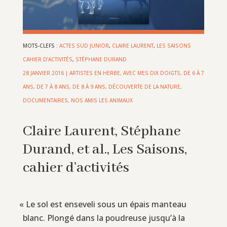
MOTS-CLEFS :
ACTES SUD JUNIOR
,
CLAIRE LAURENT
,
LES SAISONS
CAHIER D’ACTIVITÉS
,
STÉPHANE DURAND
28 JANVIER 2016
|
ARTISTES EN HERBE
,
AVEC MES DIX DOIGTS
,
DE 6 À 7
ANS
,
DE 7 À 8 ANS
,
DE 8 À 9 ANS
,
DÉCOUVERTE DE LA NATURE
,
DOCUMENTAIRES
,
NOS AMIS LES ANIMAUX
Claire Laurent, Stéphane
Durand, et al., Les Saisons,
cahier d’activités
«
Le sol est enseveli sous un épais manteau
blanc. Plongé dans la poudreuse jusqu’à la