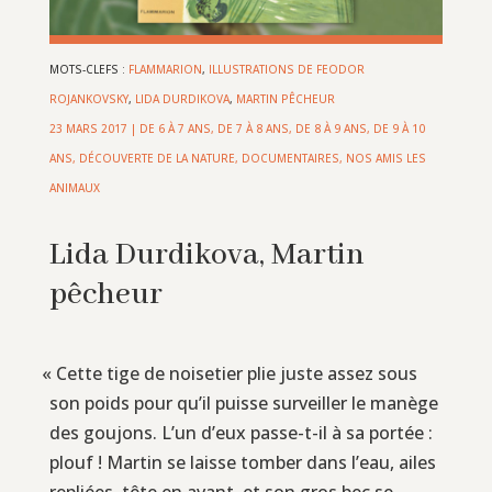
MOTS-CLEFS :
FLAMMARION
,
ILLUSTRATIONS DE FEODOR
ROJANKOVSKY
,
LIDA DURDIKOVA
,
MARTIN PÊCHEUR
23 MARS 2017
|
DE 6 À 7 ANS
,
DE 7 À 8 ANS
,
DE 8 À 9 ANS
,
DE 9 À 10
ANS
,
DÉCOUVERTE DE LA NATURE
,
DOCUMENTAIRES
,
NOS AMIS LES
ANIMAUX
Lida Durdikova, Martin
pêcheur
«
Cette tige de noisetier plie juste assez sous
son poids pour qu’il puisse surveiller le manège
des goujons. L’un d’eux passe-t-il à sa portée :
plouf ! Martin se laisse tomber dans l’eau, ailes
repliées, tête en avant, et son gros bec se