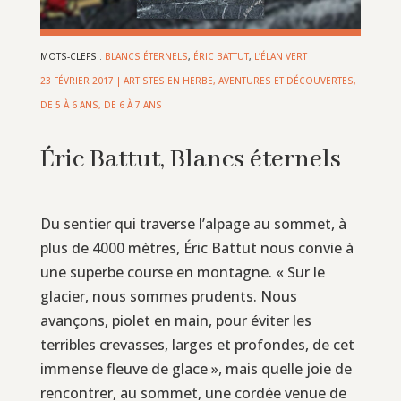
MOTS-CLEFS :
BLANCS ÉTERNELS
,
ÉRIC BATTUT
,
L’ÉLAN VERT
23 FÉVRIER 2017
|
ARTISTES EN HERBE
,
AVENTURES ET DÉCOUVERTES
,
DE 5 À 6 ANS
,
DE 6 À 7 ANS
Éric Battut, Blancs éternels
Du sentier qui traverse l’alpage au sommet, à
plus de 4000 mètres, Éric Battut nous convie à
une superbe course en montagne. « Sur le
glacier, nous sommes prudents. Nous
avançons, piolet en main, pour éviter les
terribles crevasses, larges et profondes, de cet
immense fleuve de glace », mais quelle joie de
rencontrer, au sommet, une cordée venue de