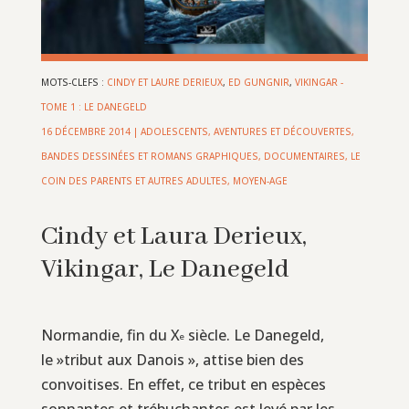
MOTS-CLEFS :
CINDY ET LAURE DERIEUX
,
ED GUNGNIR
,
VIKINGAR -
TOME 1 : LE DANEGELD
16 DÉCEMBRE 2014
|
ADOLESCENTS
,
AVENTURES ET DÉCOUVERTES
,
BANDES DESSINÉES ET ROMANS GRAPHIQUES
,
DOCUMENTAIRES
,
LE
COIN DES PARENTS ET AUTRES ADULTES
,
MOYEN-AGE
Cindy et Laura Derieux,
Vikingar, Le Danegeld
Normandie, fin du X
siècle. Le Danegeld,
e
le »tribut aux Danois », attise bien des
convoitises. En effet, ce tribut en espèces
sonnantes et trébuchantes est levé par les