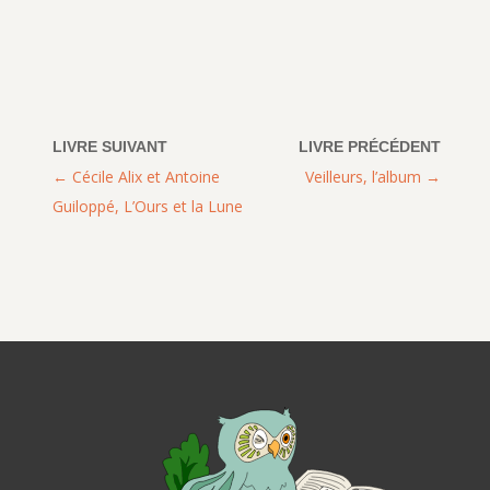
Cécile Alix et Antoine
Veilleurs, l’album
Guiloppé, L’Ours et la Lune