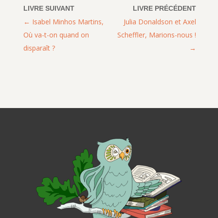
Isabel Minhos Martins,
Julia Donaldson et Axel
Où va-t-on quand on
Scheffler, Marions-nous !
disparaît ?