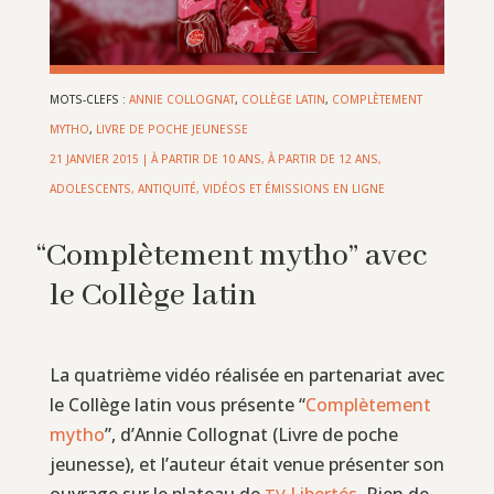
MOTS-CLEFS :
ANNIE COLLOGNAT
,
COLLÈGE LATIN
,
COMPLÈTEMENT
MYTHO
,
LIVRE DE POCHE JEUNESSE
21 JANVIER 2015
|
À PARTIR DE 10 ANS
,
À PARTIR DE 12 ANS
,
ADOLESCENTS
,
ANTIQUITÉ
,
VIDÉOS ET ÉMISSIONS EN LIGNE
“
Complètement mytho” avec
le Collège latin
La quatrième vidéo réalisée en partenariat avec
le Collège latin vous présente “
Complètement
mytho
”, d’Annie Collognat (Livre de poche
jeunesse), et l’auteur était venue présenter son
ouvrage sur le plateau de
Libertés
. Rien de