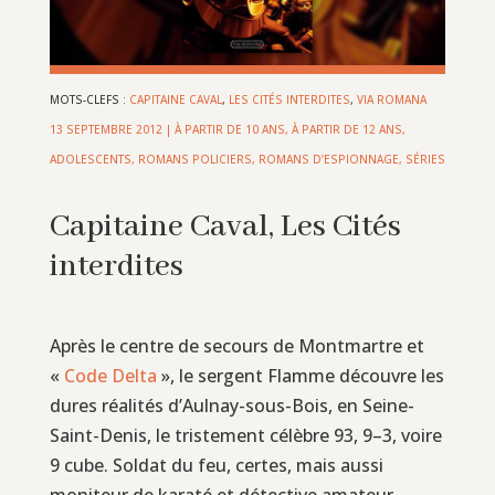
MOTS-CLEFS :
CAPITAINE CAVAL
,
LES CITÉS INTERDITES
,
VIA ROMANA
13 SEPTEMBRE 2012
|
À PARTIR DE 10 ANS
,
À PARTIR DE 12 ANS
,
ADOLESCENTS
,
ROMANS POLICIERS, ROMANS D’ESPIONNAGE
,
SÉRIES
Capitaine Caval, Les Cités
interdites
Après le centre de secours de Montmartre et
«
Code Delta
», le sergent Flamme découvre les
dures réalités d’Aulnay-sous-Bois, en Seine-
Saint-Denis, le tristement célèbre 93, 9–3, voire
9 cube. Soldat du feu, certes, mais aussi
moniteur de karaté et détective amateur,