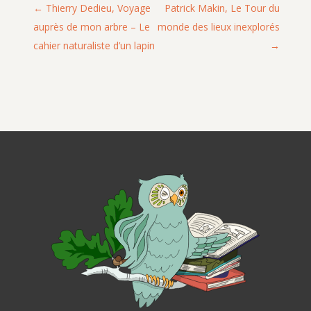
Thierry Dedieu, Voyage
Patrick Makin, Le Tour du
auprès de mon arbre – Le
monde des lieux inexplorés
cahier naturaliste d’un lapin