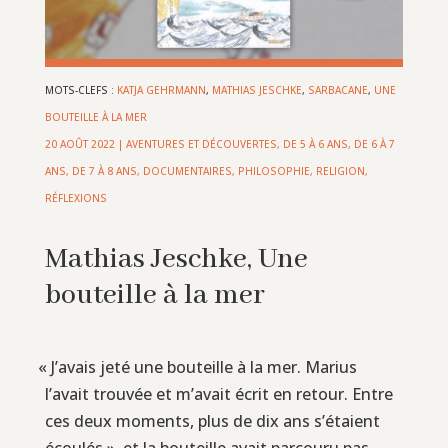
MOTS-CLEFS :
KATJA GEHRMANN
,
MATHIAS JESCHKE
,
SARBACANE
,
UNE
BOUTEILLE À LA MER
20 AOÛT 2022
|
AVENTURES ET DÉCOUVERTES
,
DE 5 À 6 ANS
,
DE 6 À 7
ANS
,
DE 7 À 8 ANS
,
DOCUMENTAIRES
,
PHILOSOPHIE, RELIGION,
RÉFLEXIONS
Mathias Jeschke, Une
bouteille à la mer
«
J’avais jeté une bouteille à la mer. Marius
l’avait trouvée et m’avait écrit en retour. Entre
ces deux moments, plus de dix ans s’étaient
écoulés », et la bouteille avait parcouru pas