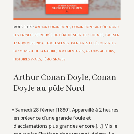
MOTS-CLEFS :
ARTHUR CONAN DOYLE
,
CONAN DOYLE AU PÔLE NORD
,
LES CARNETS RETROUVÉS DU PÈRE DE SHERLOCK HOLMES
,
PAULSEN
17 NOVEMBRE 2014
|
ADOLESCENTS
,
AVENTURES ET DÉCOUVERTES
,
DÉCOUVERTE DE LA NATURE
,
DOCUMENTAIRES
,
GRANDS AUTEURS
,
HISTOIRES VRAIES, TÉMOIGNAGES
Arthur Conan Doyle, Conan
Doyle au pôle Nord
«
Samedi 28 février [1880]. Appareillé à 2 heures
en présence d’une grande foule et
d’acclamations plus grandes encore.[…] Mis le
cap sur les Shetland dans un vent violent. Le