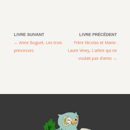
Anne Buguet, Les trois
Frère Nicolas et Marie-
princesses
Laure Viney, L’arbre qui ne
voulait pas d’amis