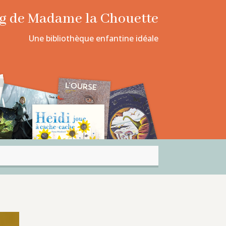
log de Madame la Chouette
Une bibliothèque enfantine idéale