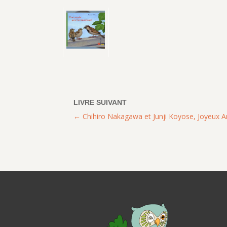
Chihiro Nakagawa et Junji Koyose, Joyeux An