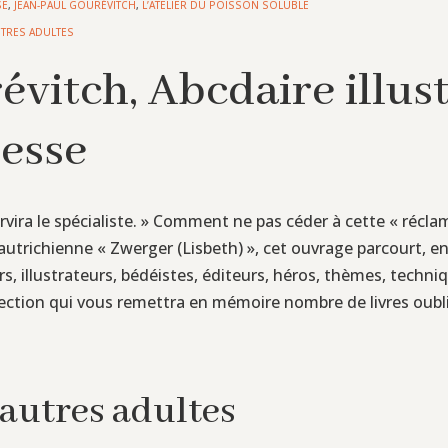
SE
,
JEAN-PAUL GOURÉVITCH
,
L’ATELIER DU POISSON SOLUBLE
UTRES ADULTES
vitch, Abcdaire illust
nesse
ervira le spécialiste. » Comment ne pas céder à cette « récla
ce autrichienne « Zwerger (Lisbeth) », cet ouvrage parcourt, 
eurs, illustrateurs, bédéistes, éditeurs, héros, thèmes, techn
lection qui vous remettra en mémoire nombre de livres oubli
 autres adultes