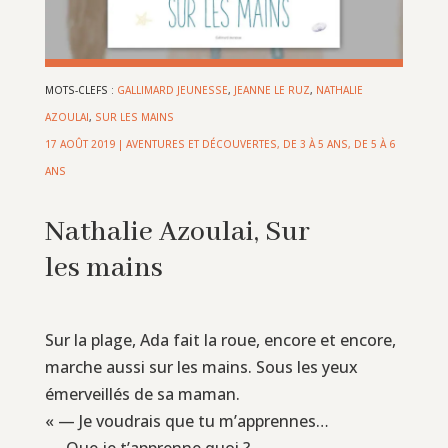
MOTS-CLEFS :
GALLIMARD JEUNESSE
,
JEANNE LE RUZ
,
NATHALIE
AZOULAI
,
SUR LES MAINS
17 AOÛT 2019
|
AVENTURES ET DÉCOUVERTES
,
DE 3 À 5 ANS
,
DE 5 À 6
ANS
Nathalie Azoulai, Sur
les mains
Sur la plage, Ada fait la roue, encore et encore,
marche aussi sur les mains. Sous les yeux
émerveillés de sa maman.
« — Je voudrais que tu m’apprennes…
— Que je t’apprenne quoi ?