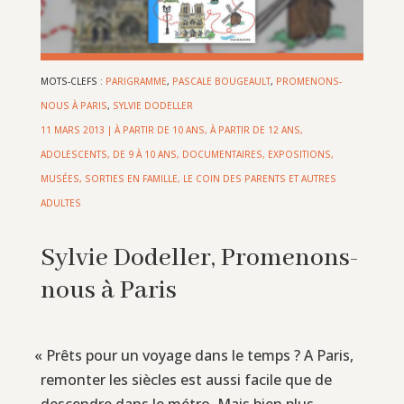
MOTS-CLEFS :
PARIGRAMME
,
PASCALE BOUGEAULT
,
PROMENONS-
NOUS À PARIS
,
SYLVIE DODELLER
11 MARS 2013
|
À PARTIR DE 10 ANS
,
À PARTIR DE 12 ANS
,
ADOLESCENTS
,
DE 9 À 10 ANS
,
DOCUMENTAIRES
,
EXPOSITIONS,
MUSÉES, SORTIES EN FAMILLE
,
LE COIN DES PARENTS ET AUTRES
ADULTES
Sylvie Dodeller, Promenons-
nous à Paris
«
Prêts pour un voyage dans le temps ? A Paris,
remonter les siècles est aussi facile que de
descendre dans le métro. Mais bien plus