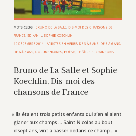
MOTS-CLEFS :
BRUNO DE LA SALLE
,
DIS-MOI DES CHANSONS DE
FRANCE
,
ED KANJIL
,
SOPHIE KOECHLIN
10 DÉCEMBRE 2014
|
ARTISTES EN HERBE
,
DE 3 À 5 ANS
,
DE 5 À 6 ANS
,
DE 6 À 7 ANS
,
DOCUMENTAIRES
,
POÉSIE, THÉÂTRE ET CHANSONS
Bruno de La Salle et Sophie
Koechlin, Dis-moi des
chansons de France
«
Ils étaient trois petits enfants qui s’en allaient
glaner aux champs … Saint Nicolas au bout
d’sept ans, vint à passer dedans ce champ… »