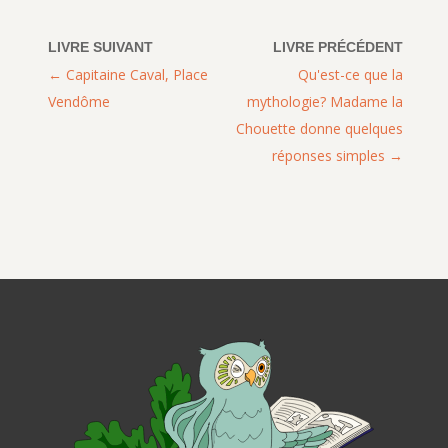
Capitaine Caval, Place
Qu'est-ce que la
Vendôme
mythologie? Madame la
Chouette donne quelques
réponses simples