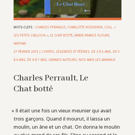
MOTS-CLEFS :
CHARLES PERRAULT
,
CHARLOTTE ROEDERER
,
COLL. «
LES PETITS CAILLOUX »
,
LE CHAT BOTTÉ
,
MARIE-FRANCE FLOURY
,
NATHAN
27 FÉVRIER 2012
|
CONTES, LÉGENDES ET FÉÉRIES
,
DE 3 À 5 ANS
,
DE 5
À 6 ANS
,
DE 6 À 7 ANS
,
GRANDS AUTEURS
,
NOS AMIS LES ANIMAUX
Charles Perrault, Le
Chat botté
«
Il était une fois un vieux meunier qui avait
trois garçons. Quand il mourut, il laissa un
moulin, un âne et un chat. On donna le moulin
au plus grand de ses fils, l’âne au second et le