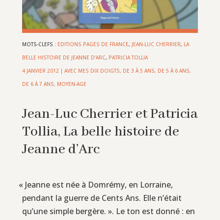
MOTS-CLEFS :
EDITIONS PAGES DE FRANCE
,
JEAN-LUC CHERRIER
,
LA
BELLE HISTOIRE DE JEANNE D’ARC
,
PATRICIA TOLLIA
4 JANVIER 2012
|
AVEC MES DIX DOIGTS
,
DE 3 À 5 ANS
,
DE 5 À 6 ANS
,
DE 6 À 7 ANS
,
MOYEN-AGE
Jean-Luc Cherrier et Patricia
Tollia, La belle histoire de
Jeanne d’Arc
«
Jeanne est née à Domrémy, en Lorraine,
pendant la guerre de Cents Ans. Elle n’était
qu’une simple bergère. ». Le ton est donné : en