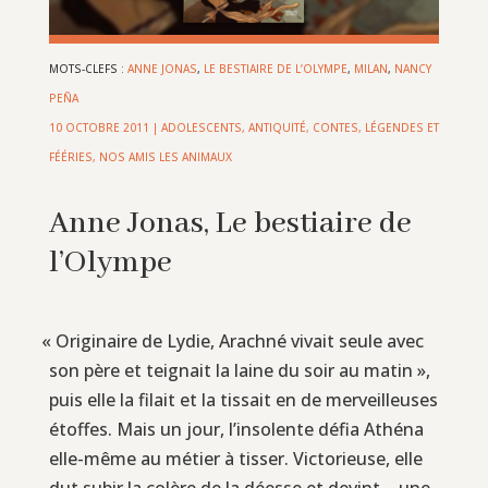
MOTS-CLEFS :
ANNE JONAS
,
LE BESTIAIRE DE L’OLYMPE
,
MILAN
,
NANCY
PEÑA
10 OCTOBRE 2011
|
ADOLESCENTS
,
ANTIQUITÉ
,
CONTES, LÉGENDES ET
FÉÉRIES
,
NOS AMIS LES ANIMAUX
Anne Jonas, Le bestiaire de
l’Olympe
«
Originaire de Lydie, Arachné vivait seule avec
son père et teignait la laine du soir au matin »,
puis elle la filait et la tissait en de merveilleuses
étoffes. Mais un jour, l’insolente défia Athéna
elle-même au métier à tisser. Victorieuse, elle
dut subir la colère de la déesse et devint… une