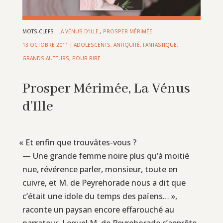
MOTS-CLEFS :
LA VÉNUS D’ILLE.
,
PROSPER MÉRIMÉE
13 OCTOBRE 2011
|
ADOLESCENTS
,
ANTIQUITÉ
,
FANTASTIQUE
,
GRANDS AUTEURS
,
POUR RIRE
Prosper Mérimée, La Vénus
d’Ille
«
Et enfin que trouvâtes-vous ?
— Une grande femme noire plus qu’à moitié
nue, révérence parler, monsieur, toute en
cuivre, et M. de Peyrehorade nous a dit que
c’était une idole du temps des païens… »,
raconte un paysan encore effarouché au
narrateur. Lequel M. de Peyrehorade s’apprête