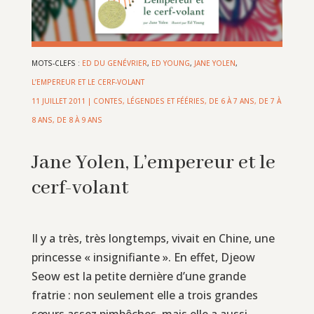
MOTS-CLEFS :
ED DU GENÉVRIER
,
ED YOUNG
,
JANE YOLEN
,
L’EMPEREUR ET LE CERF-VOLANT
11 JUILLET 2011
|
CONTES, LÉGENDES ET FÉÉRIES
,
DE 6 À 7 ANS
,
DE 7 À
8 ANS
,
DE 8 À 9 ANS
Jane Yolen, L’empereur et le
cerf-volant
Il y a très, très longtemps, vivait en Chine, une
princesse « insignifiante ». En effet, Djeow
Seow est la petite dernière d’une grande
fratrie : non seulement elle a trois grandes
sœurs assez pimbêches, mais elle a aussi